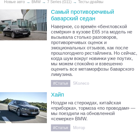
→
→
→
Новые авто
BMW
7 Series (G11)
Тесты-драйвы
Самый противоречивый
баварский седан
Наверное, со времён «бенгловской
семёрки» в кузове E65 эта модель не
вызывала столько разговоров,
противоречивых оценок и
эмоциональных отзывов, как после
прошлогоднего рестайлинга. Но сейчас,
когда шум вокруг новинки уже поутих,
мы можем спокойно и взвешенно
оценить все метаморфозы баварского
лимузина.
5Колесо
#Статья
Хайп
Ноздри на стероидах, китайская
«приборка», тормоза «по проводам» —
мы поездили на обновленной
«семерке» BMW.
Мотор
#Статья