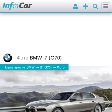
Войти
Добавить
объявление
Фото
BMW i7 (G70)
→
→
→
Новые авто
BMW
i7 (G70)
Фото