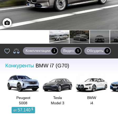
Фото
Комплектации
Видео
Обсудить
1
5
0
Конкуренты
BMW i7 (G70)
Peugeot
Tesla
BMW
5008
Model 3
i4
$
57.140
от