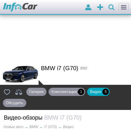
Войти
Добавить
объявление
BMW i7 (G70)
2022
Галерея
Комплектации
Видео
1
5
Обсудить
Видео-обзоры
BMW i7 (G70)
→
→
→
Новые авто
BMW
i7 (G70)
Видео