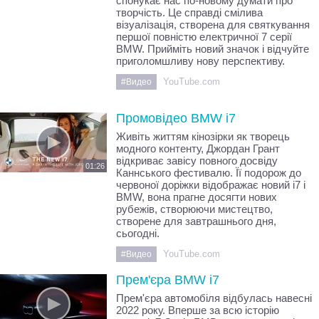
спонукає нас по-новому думати про
творчість. Це справді смілива
візуалізація, створена для святкування
першої повністю електричної 7 серії
BMW. Прийміть новий значок і відчуйте
приголомшливу нову перспективу.
YouTube.com
#Видео
Промовідео BMW i7
Живіть життям кінозірки як творець
модного контенту, Джордан Грант
відкриває завісу повного досвіду
01:26
Каннського фестивалю. Її подорож до
червоної доріжки відображає новий i7 і
BMW, вона прагне досягти нових
рубежів, створюючи мистецтво,
створене для завтрашнього дня,
сьогодні.
YouTube.com
#Видео
Прем'єра BMW i7
Прем'єра автомобіля відбулась навесні
2022 року. Вперше за всю історію