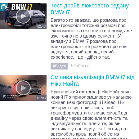
Тест-драйв люксового седану
BMW i7
Багато хто вважає, що розмова про
електромобілі тотожна розмові про
52:43
економічність і економію в цілому, але
вже точно не в цьому сегменті. У
випадку з BMW i7 розмова про
електромобілі - це розмова про нові
відчуття, новий досвід, новий
experience. І це - дійсно так.
InfoCar.ua
#Видео
Смілива візуалізація BMW i7 від
Ніка Найта
Британський фотограф Нік Найт зняв
новий i7 з приголомшливо унікальною
01:08
концепцією фотографій і відео. Нік
використовує свій стиль, щоб
трансформувати не лише емоції від
дизайну через свою елегантність та
індивідуальність, але й те, як він
викликає у вас відчуття. Погляд на
автомобіль крізь новий об’єктив