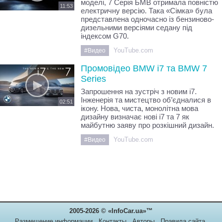
моделі, 7 Серія БМВ отримала повністю
11:53
електричну версію. Така «Сімка» була
представлена одночасно із бензиново-
дизельними версіями седану під
індексом G70.
YouTube.com
#Видео
Промовідео BMW i7 та BMW 7
Series
Запрошення на зустріч з новим i7.
Інженерія та мистецтво об’єдналися в
02:51
ікону. Нова, чиста, монолітна мова
дизайну визначає нові i7 та 7 як
майбутню заяву про розкішний дизайн.
YouTube.com
#Видео
2005-2026 © «InfoCar.ua»™
Размещение информации
Контакты
Авторы
Правила сайта