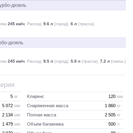
турбо-дизель
алка
245 км/ч
Расход:
9.6 л
(город),
6 л
(трасса),
урбо-дизель
алка
245 км/ч
Расход:
9.5 л
(город),
5.9 л
(трасса),
7.2 л
(смеш.)
Серия
5
м
Клиренс
120
мм
5 072
мм
Снаряженная масса
1 860
кг
2 134
мм
Полная масса
2 505
кг
1 479
мм
Объем багажника
500
л