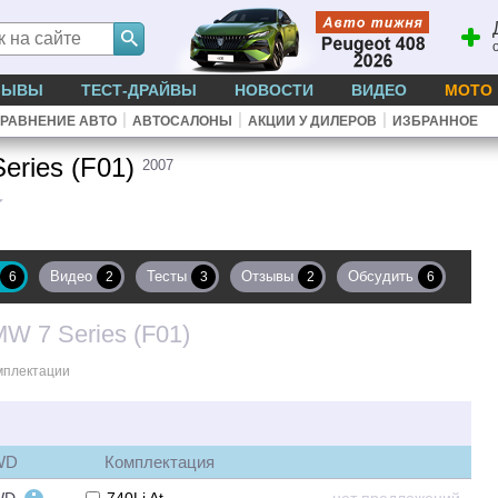
ЗЫВЫ
ТЕСТ-ДРАЙВЫ
НОВОСТИ
ВИДЕО
МОТО
|
|
|
РАВНЕНИЕ АВТО
АВТОСАЛОНЫ
АКЦИИ У ДИЛЕРОВ
ИЗБРАННОЕ
eries (F01)
2007
Видео
Тесты
Отзывы
Обсудить
6
2
3
2
6
W 7 Series (F01)
мплектации
WD
Комплектация