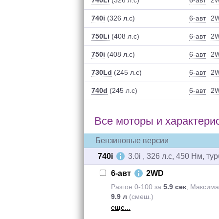
740Li
(326 л.с)
6-авт
2
740i
(326 л.с)
6-авт
2
750Li
(408 л.с)
6-авт
2
750i
(408 л.с)
6-авт
2
730Ld
(245 л.с)
6-авт
2
740d
(245 л.с)
6-авт
2
Все моторы и
характери
Бензиновые версии
740i
3.0i , 326 л.с, 450 Нм, т
6-авт
2WD
Разгон 0-100 за
5.9 сек
,
Максим
9.9 л
(смеш.)
еще...