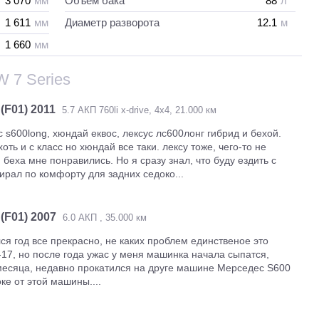
3 070
мм
Объем бака
88
л
1 611
мм
Диаметр разворота
12.1
м
1 660
мм
 7 Series
 (F01) 2011
5.7 АКП 760li x-drive, 4х4, 21.000 км
s600long, хюндай еквос, лексус лс600лонг гибрид и бехой.
оть и с класс но хюндай все таки. лексу тоже, чего-то не
 беха мне понравились. Но я сразу знал, что буду ездить с
ирал по комфорту для задних седоко...
 (F01) 2007
6.0 АКП , 35.000 км
ся год все прекрасно, не каких проблем единственое это
-17, но после года ужас у меня машинка начала сыпатся,
месяца, недавно прокатился на друге машине Мерседес S600
оке от этой машины....