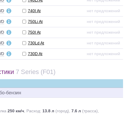
WD
740Li At
нет предложений
WD
740I At
нет предложений
WD
750Li At
нет предложений
WD
750I At
нет предложений
WD
730Ld At
нет предложений
WD
730D At
нет предложений
стики
7 Series (F01)
урбо-бензин
алка
250 км/ч
Расход:
13.8 л
(город),
7.6 л
(трасса),