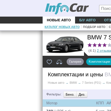
НОВЫЕ АВТО
Б/У АВТО
ОТ
|
|
КАТАЛОГ НОВЫХ АВТО
ПОДБОР АВТО
С
BMW 7 S
(4.1)
2 отзыва
Галерея
Комплектации
Комплектации и цены
BM
→
→
→
Новые авто
BMW
7 Series (F01)
Ко
Фильтры:
Бенз.
Диз.
Мотор
КПП
A