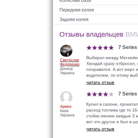
Колесная база
Передняя колея
Задняя колея
Отзывы
владельцев
BMW
7 Series
Выбирал между Mersedec 
Святослав
Хюндай сразу отбросил, х
Федоренко
Донецк
понравился. А вот мерс и
Украина
водителем, по етому выб
читать отзыв
7 Series
Купил в салоне, прокатал
Армен
расход топлива где то 16
Киев
Украина
стойки меняю каждые 3 
вот это другое я был в ш
читать отзыв