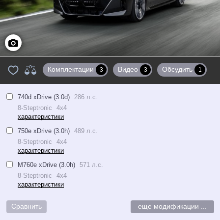
Фото
Комплектации
Видео
Обсудить
3
3
1
740d xDrive (3.0d)
286 л.с.
8-Steptronic
4x4
характеристики
750e xDrive (3.0h)
489 л.с.
8-Steptronic
4x4
характеристики
M760e xDrive (3.0h)
571 л.с.
8-Steptronic
4x4
характеристики
еще модификации ...