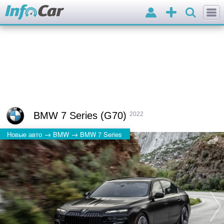
Войти
Добавить
объявление
BMW 7 Series (G70)
2022
→
→
Новые авто
BMW
BMW 7 Series